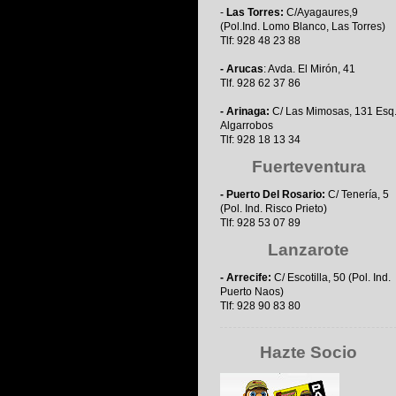
-
Las Torres:
C/Ayagaures,9
(Pol.Ind. Lomo Blanco, Las Torres)
Tlf: 928 48 23 88
- Arucas
: Avda. El Mirón, 41
Tlf. 928 62 37 86
- Arinaga:
C/ Las Mimosas, 131 Esq
Algarrobos
Tlf: 928 18 13 34
Fuerteventura
- Puerto Del Rosario:
C/ Tenería, 5
(Pol. Ind. Risco Prieto)
Tlf: 928 53 07 89
Lanzarote
- Arrecife:
C/ Escotilla, 50 (Pol. Ind.
Puerto Naos)
Tlf: 928 90 83 80
Hazte Socio