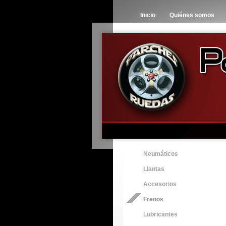
Inicio
Quiénes somos
Neumáticos
Llantas
Accesorios
Frenos
Lubricantes